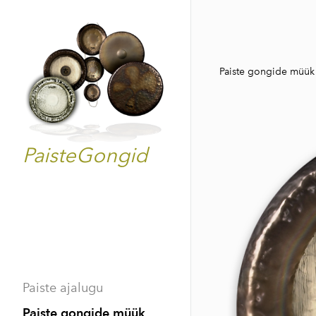
Paiste gongide müük
PaisteGongid
Paiste ajalugu
Paiste gongide müük