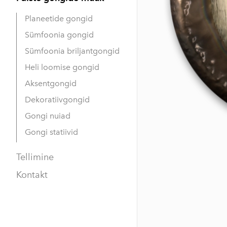
Planeetide gongid
Sümfoonia gongid
Sümfoonia briljantgongid
Heli loomise gongid
Aksentgongid
Dekoratiivgongid
Gongi nuiad
Gongi statiivid
Tellimine
Kontakt