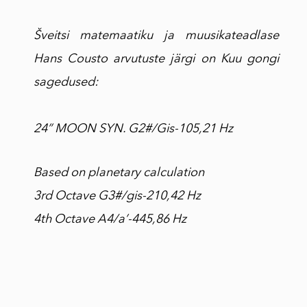
Šveitsi matemaatiku ja muusikateadlase
Hans Cousto arvutuste järgi on Kuu gongi
sagedused:
24” MOON SYN. G2#/Gis-105,21 Hz
Based on planetary calculation
3rd Octave G3#/gis-210,42 Hz
4th Octave A4/a’-445,86 Hz