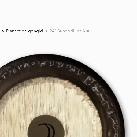
Planeetide gongid
24" Sünoodiline Kuu