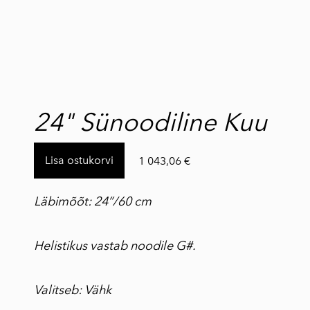
lisati ostukorvi.
Vaata ostukorvi
24" Sünoodiline Kuu
Lisa ostukorvi
1 043,06 €
Läbimõõt: 24”/60 cm
Helistikus vastab noodile G#.
Valitseb: Vähk