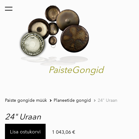
lisati ostukorvi.
Vaata ostukorvi
PaisteGongid
Paiste gongide müük
Planeetide gongid
24" Uraan
24" Uraan
Lisa ostukorvi
1 043,06 €