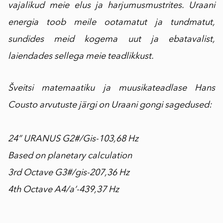
vajalikud meie elus ja harjumusmustrites. Uraani
energia toob meile ootamatut ja tundmatut,
sundides meid kogema uut ja ebatavalist,
laiendades sellega meie teadlikkust.
Šveitsi matemaatiku ja muusikateadlase Hans
Cousto arvutuste järgi on Uraani gongi sagedused:
24” URANUS G2#/Gis-103,68 Hz
Based on planetary calculation
3rd Octave G3#/gis-207,36 Hz
4th Octave A4/a’-439,37 Hz