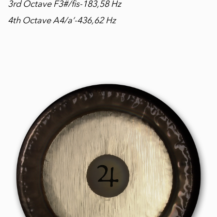
3rd Octave F3#/fis-183,58 Hz
4th Octave A4/a’-436,62 Hz