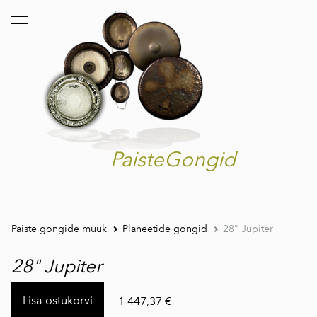
lisati ostukorvi.
Vaata ostukorvi
PaisteGongid
Paiste gongide müük
Planeetide gongid
28" Jupiter
28" Jupiter
Lisa ostukorvi
1 447,37 €