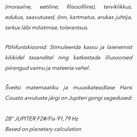
(moraalne, eetiline, filisoofiline), terviklikkus,
edukus, saavutused, õnn, kartmatus, arukas juhtija,
tarkus läbi mõistmise, tolerantsus.
Põhifuntskioonid: Stimuleerida kasvu ja laienemist
kõikidel tasanditel ning katkestada illusoorsed
piirangud vaimu ja mateeria vahel.
Šveitsi matemaatiku ja muusikateadlase Hans
Cousto arvutuste järgi on Jupiteri gongi sagedused:
28” JUPITER F2#/Fis-91,79 Hz
Based on planetary calculation