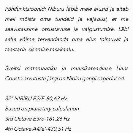
Põhifunktsioonid: Niburu läbib meie elusid ja aitab
meil mõista oma tundeid ja vajadusi, et me
saavutaksime otsustavuse ja valgustumise. Läbi
selle võime tervendanda oma elus toimuvat ja
taastada sisemise tasakaalu.
Šveitsi matemaatiku ja muusikateadlase Hans
Cousto arvutuste järgi on Nibiru gongi sagedused:
32” NIBIRU E2/E-80,63 Hz
Based on planetary calculation
3rd Octave E3/e-161,26 Hz
4th Octave A4/a’-430,51 Hz