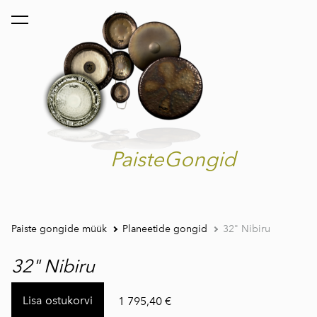
lisati ostukorvi.
Vaata ostukorvi
PaisteGongid
Paiste gongide müük
Planeetide gongid
32" Nibiru
32" Nibiru
Lisa ostukorvi
1 795,40 €